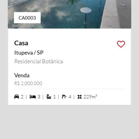
CA0003
Casa
Itupeva / SP
Residencial Botânica
Venda
R$ 2.000.000
2 vagas na garagem
3 dormiórios
1 suítes
4 banheiros
2 |
3 |
1 |
4 |
229m²