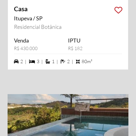
Casa
Itupeva / SP
Residencial Botânica
Venda
IPTU
R$ 430.000
R$ 182
2 vagas na garagem
3 dormiórios
1 suítes
2 banheiros
2 |
3 |
1 |
2 |
80m²